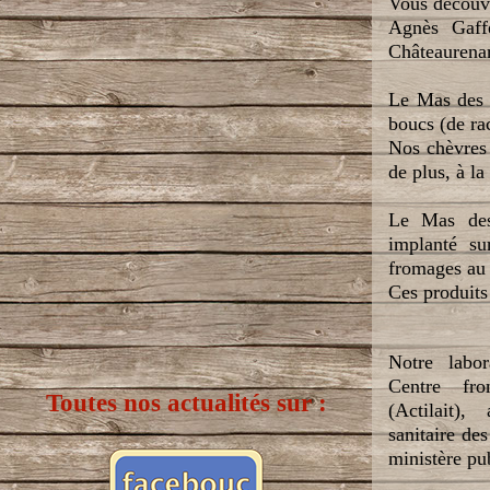
Vous découvr
Agnès Gaffe
Châteaurenar
Le Mas des 
boucs (de ra
Nos chèvres 
de plus, à la
Le Mas des 
implanté su
fromages au l
Ces produits 
Notre labor
Centre fr
Toutes nos actualités sur :
(Actilait),
sanitaire des
ministère pu