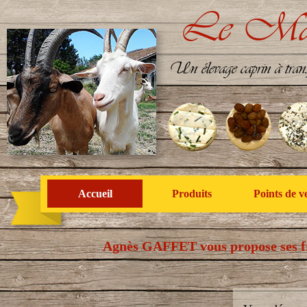
Le Mas 
Un élevage caprin à tran
Accueil
Produits
Points de v
Agnès GAFFET vous propose ses fro